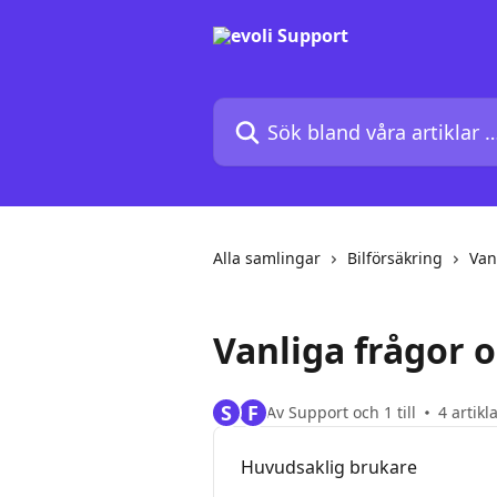
Hoppa till huvudinnehåll
Sök bland våra artiklar …
Alla samlingar
Bilförsäkring
Van
Vanliga frågor o
S
F
Av Support och 1 till
4 artikl
Huvudsaklig brukare